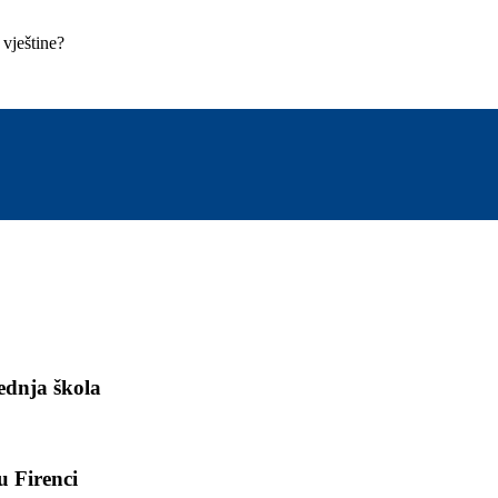
 vještine?
rednja škola
u Firenci