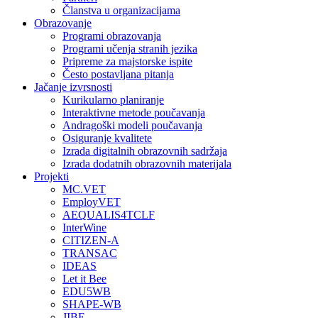
Članstva u organizacijama
Obrazovanje
Programi obrazovanja
Programi učenja stranih jezika
Pripreme za majstorske ispite
Često postavljana pitanja
Jačanje izvrsnosti
Kurikularno planiranje
Interaktivne metode poučavanja
Andragoški modeli poučavanja
Osiguranje kvalitete
Izrada digitalnih obrazovnih sadržaja
Izrada dodatnih obrazovnih materijala
Projekti
MC.VET
EmployVET
AEQUALIS4TCLF
InterWine
CITIZEN-A
TRANSAC
IDEAS
Let it Bee
EDU5WB
SHAPE-WB
JIBE