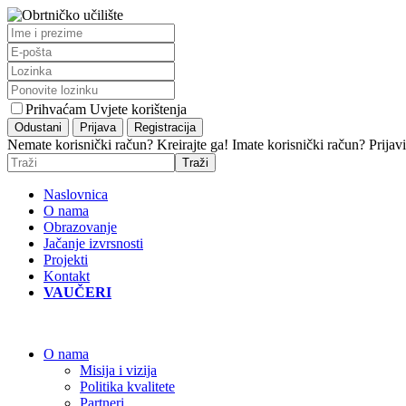
Prihvaćam Uvjete korištenja
Nemate korisnički račun? Kreirajte ga!
Imate korisnički račun? Prijavi
Naslovnica
O nama
Obrazovanje
Jačanje izvrsnosti
Projekti
Kontakt
VAUČERI
O nama
Misija i vizija
Politika kvalitete
Partneri