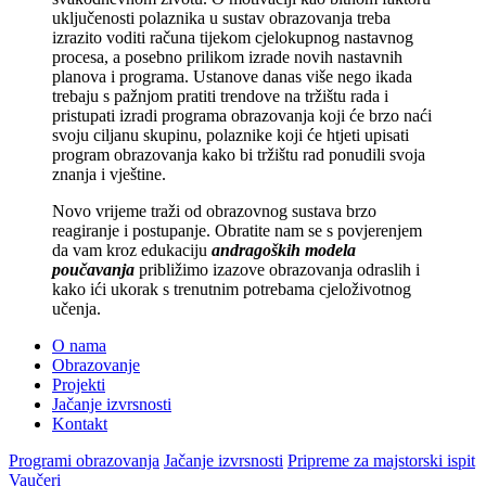
uključenosti polaznika u sustav obrazovanja treba
izrazito voditi računa tijekom cjelokupnog nastavnog
procesa, a posebno prilikom izrade novih nastavnih
planova i programa. Ustanove danas više nego ikada
trebaju s pažnjom pratiti trendove na tržištu rada i
pristupati izradi programa obrazovanja koji će brzo naći
svoju ciljanu skupinu, polaznike koji će htjeti upisati
program obrazovanja kako bi tržištu rad ponudili svoja
znanja i vještine.
Novo vrijeme traži od obrazovnog sustava brzo
reagiranje i postupanje. Obratite nam se s povjerenjem
da vam kroz edukaciju
andragoških modela
poučavanja
približimo izazove obrazovanja odraslih i
kako ići ukorak s trenutnim potrebama cjeloživotnog
učenja.
O nama
Obrazovanje
Projekti
Jačanje izvrsnosti
Kontakt
Programi obrazovanja
Jačanje izvrsnosti
Pripreme za majstorski ispit
Vaučeri