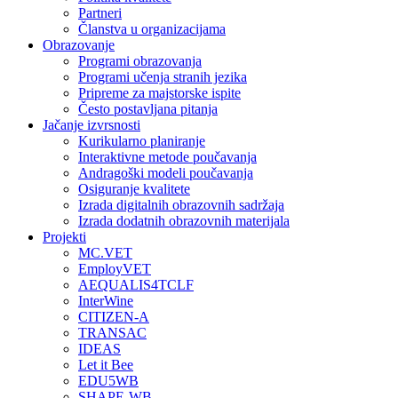
Partneri
Članstva u organizacijama
Obrazovanje
Programi obrazovanja
Programi učenja stranih jezika
Pripreme za majstorske ispite
Često postavljana pitanja
Jačanje izvrsnosti
Kurikularno planiranje
Interaktivne metode poučavanja
Andragoški modeli poučavanja
Osiguranje kvalitete
Izrada digitalnih obrazovnih sadržaja
Izrada dodatnih obrazovnih materijala
Projekti
MC.VET
EmployVET
AEQUALIS4TCLF
InterWine
CITIZEN-A
TRANSAC
IDEAS
Let it Bee
EDU5WB
SHAPE-WB