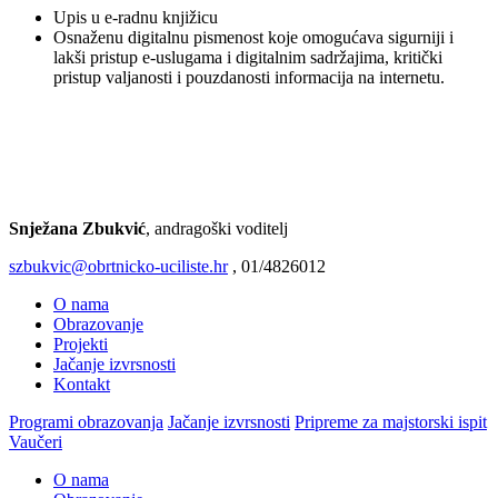
Upis u e‑radnu knjižicu
Osnaženu digitalnu pismenost koje omogućava sigurniji i
lakši pristup e‑uslugama i digitalnim sadržajima, kritički
pristup valjanosti i pouzdanosti informacija na internetu.
1
1
Snježana Zbukvić
, andragoški voditelj
szbukvic@obrtnicko-uciliste.hr
, 01/4826012
O nama
Obrazovanje
Projekti
Jačanje izvrsnosti
Kontakt
Programi obrazovanja
Jačanje izvrsnosti
Pripreme za majstorski ispit
Vaučeri
O nama