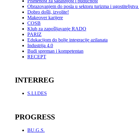
Pismenost za sadašnjost i budućnost
Obrazovanjem do posla u sektoru turizma i ugostiteljstv
Dobro došli, izvolite!
Makeover karijere
COSB
Klub za zapošljavanje RADO
PARIZ
Edukacijom do bolje integracije azilanata
Industrija 4.0
Budi spreman i kompetentan
RECEPT
_
INTERREG
S.LI.DES
_
PROGRESS
BU.G.S.