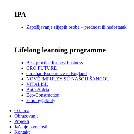
_
IPA
Zapošljavanje slijepih osoba – prednost ili nedostatak
_
Lifelong learning programme
Best practice for best business
CRO FUTURE
Croatian Experience in England
NOVÉ IMPULZY SÚ NAŠOU ŠANCOU
VITALISE
BuCoSoMa
Eco-Construction
Employ@bility
O nama
Obrazovanje
Projekti
Jačanje izvrsnosti
Kontakt