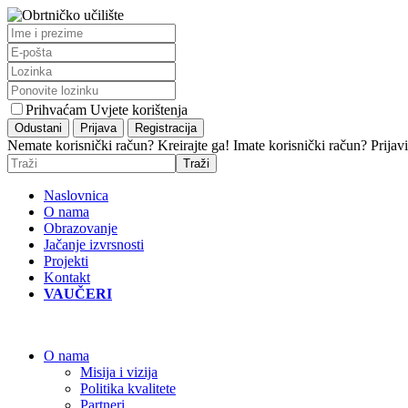
Prihvaćam Uvjete korištenja
Nemate korisnički račun? Kreirajte ga!
Imate korisnički račun? Prijavi
Naslovnica
O nama
Obrazovanje
Jačanje izvrsnosti
Projekti
Kontakt
VAUČERI
O nama
Misija i vizija
Politika kvalitete
Partneri