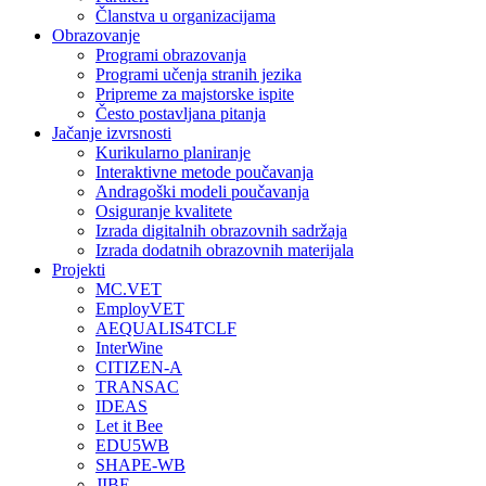
Članstva u organizacijama
Obrazovanje
Programi obrazovanja
Programi učenja stranih jezika
Pripreme za majstorske ispite
Često postavljana pitanja
Jačanje izvrsnosti
Kurikularno planiranje
Interaktivne metode poučavanja
Andragoški modeli poučavanja
Osiguranje kvalitete
Izrada digitalnih obrazovnih sadržaja
Izrada dodatnih obrazovnih materijala
Projekti
MC.VET
EmployVET
AEQUALIS4TCLF
InterWine
CITIZEN-A
TRANSAC
IDEAS
Let it Bee
EDU5WB
SHAPE-WB
JIBE