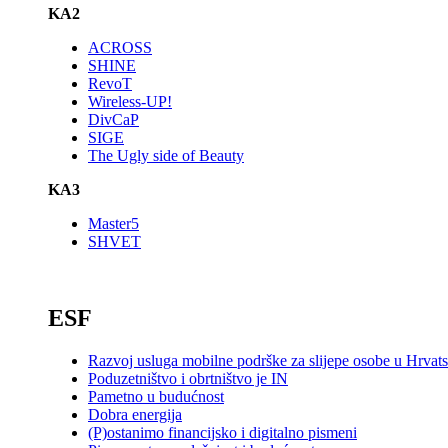
KA2
ACROSS
SHINE
RevoT
Wireless-UP!
DivCaP
SIGE
The Ugly side of Beauty
KA3
Master5
SHVET
_
ESF
Razvoj usluga mobilne podrške za slijepe osobe u Hrvat
Poduzetništvo i obrtništvo je IN
Pametno u budućnost
Dobra energija
(P)ostanimo financijsko i digitalno pismeni